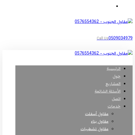
مناطق أبها
0509034979
Call Us
الرئيسية
حول
المشاريع
الأسئلة الشائعة
اتصل
خدمات
مقاول أسفلت
مقاول بناء
مقاول تشطيبات