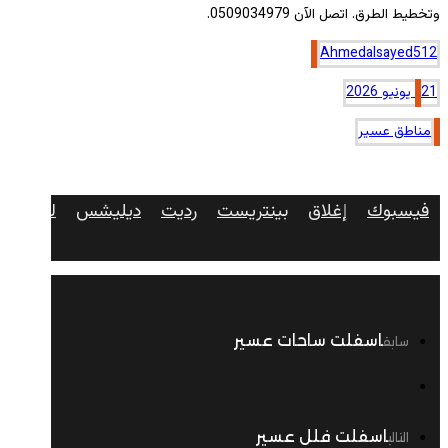
وتخطيط الطرق. اتصل الآن 0509034979.
Ahmedalsayed512
21 يونيو 2026
مناطق عسير
فيسبوك
إغلاق
بينتريست
رديت
ديليشس
لينكدإن
اسفلت ساحات عسير
سابق
اسفلت فلل عسير
التالي