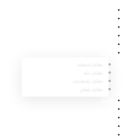
الرئيسية
حول
المشاريع
الأسئلة الشائعة
اتصل
خدمات
مقاول أسفلت
مقاول بناء
مقاول تشطيبات
مقاول صحي
المدونة
مناطق عسير
مناطق نجران
مناطق جازان
مناطق الباحة