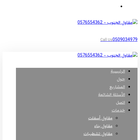
مناطق أبها
0509034979
Call Us
الرئيسية
حول
المشاريع
الأسئلة الشائعة
اتصل
خدمات
مقاول أسفلت
مقاول بناء
مقاول تشطيبات