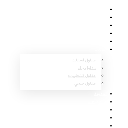
الرئيسية
حول
المشاريع
الأسئلة الشائعة
اتصل
خدمات
مقاول أسفلت
مقاول بناء
مقاول تشطيبات
مقاول صحي
المدونة
مناطق عسير
مناطق نجران
مناطق جازان
مناطق الباحة