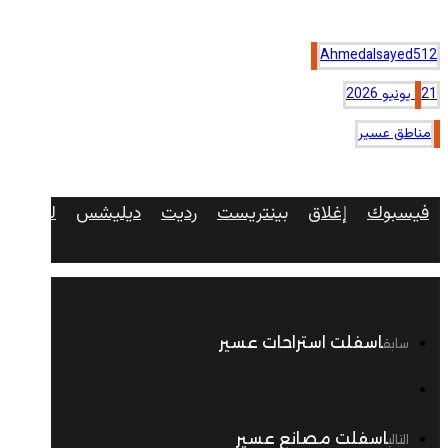
Ahmedalsayed512
21 يونيو 2026
مناطق عسير
فيسبوك
إغلاق
بينتريست
رديت
ديليشس
لينكدإن
اسفلت استراحات عسير
سابق
اسفلت مصانع عسير
التالي