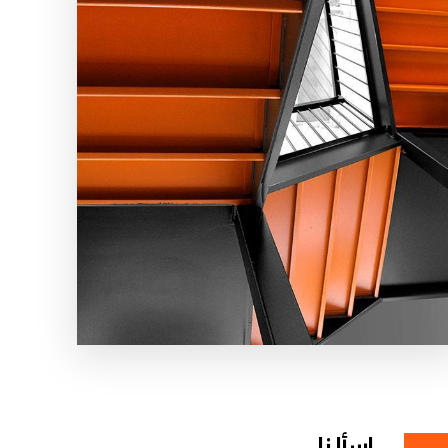
اسألنا