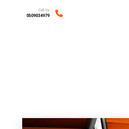
Call Us
0509034979