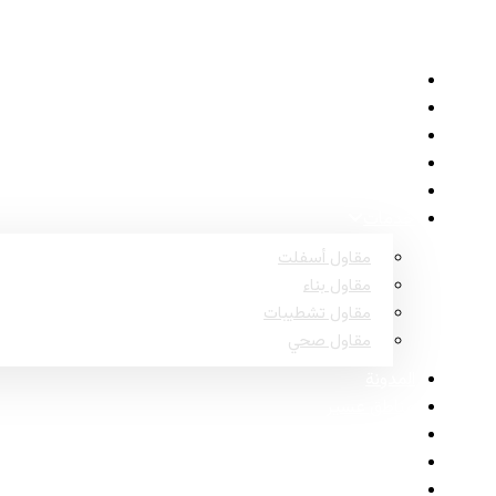
الرئيسية
حول
المشاريع
الأسئلة الشائعة
اتصل
خدمات
مقاول أسفلت
مقاول بناء
مقاول تشطيبات
مقاول صحي
المدونة
مناطق عسير
مناطق نجران
مناطق جازان
مناطق الباحة