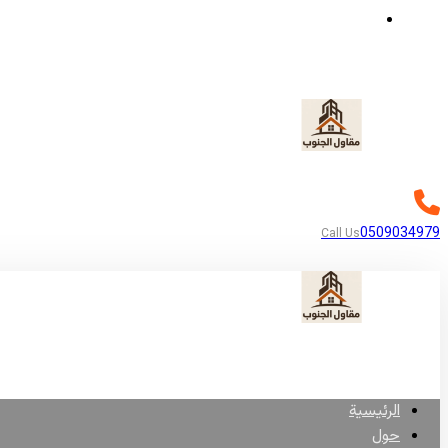
مناطق أبها
0509034979
Call Us
الرئيسية
حول