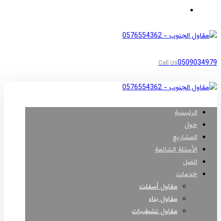
مناطق أبها
0509034979
Call Us
الرئيسية
حول
المشاريع
الأسئلة الشائعة
اتصل
خدمات
مقاول أسفلت
مقاول بناء
مقاول تشطيبات