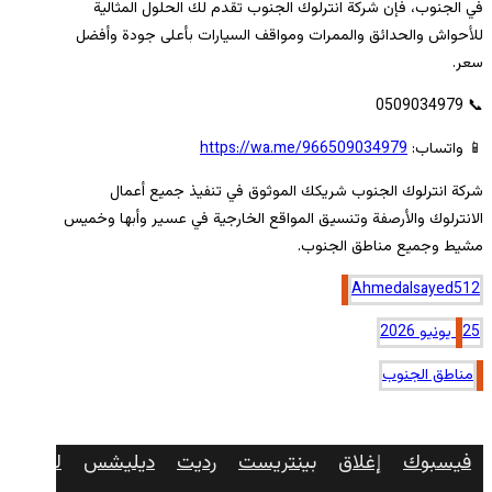
في الجنوب، فإن شركة انترلوك الجنوب تقدم لك الحلول المثالية
للأحواش والحدائق والممرات ومواقف السيارات بأعلى جودة وأفضل
سعر.
📞 0509034979
📱 واتساب:
https://wa.me/966509034979
شركة انترلوك الجنوب شريكك الموثوق في تنفيذ جميع أعمال
الانترلوك والأرصفة وتنسيق المواقع الخارجية في عسير وأبها وخميس
مشيط وجميع مناطق الجنوب.
Ahmedalsayed512
25 يونيو 2026
مناطق الجنوب
فيسبوك
إغلاق
بينتريست
رديت
ديليشس
لينكدإن