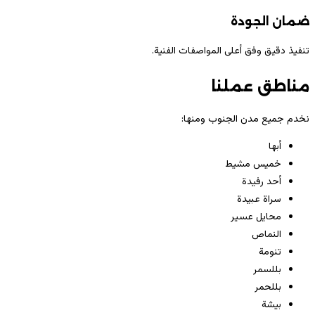
ضمان الجودة
تنفيذ دقيق وفق أعلى المواصفات الفنية.
مناطق عملنا
نخدم جميع مدن الجنوب ومنها:
أبها
خميس مشيط
أحد رفيدة
سراة عبيدة
محايل عسير
النماص
تنومة
بللسمر
بللحمر
بيشة