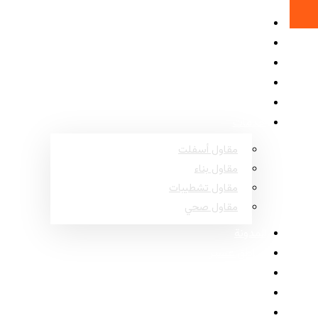
الرئيسية
حول
المشاريع
الأسئلة الشائعة
اتصل
خدمات
مقاول أسفلت
مقاول بناء
مقاول تشطيبات
مقاول صحي
المدونة
مناطق عسير
مناطق نجران
مناطق جازان
مناطق الباحة