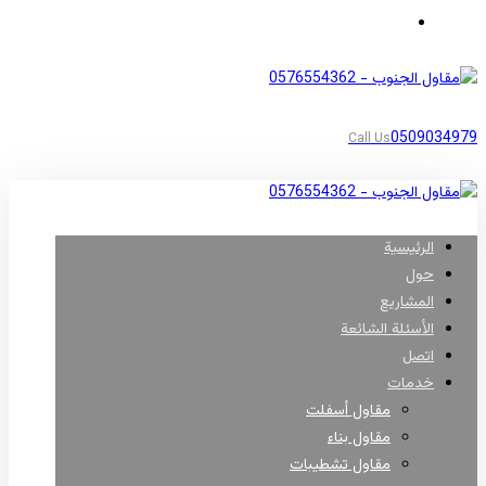
مناطق أبها
0509034979
Call Us
الرئيسية
حول
المشاريع
الأسئلة الشائعة
اتصل
خدمات
مقاول أسفلت
مقاول بناء
مقاول تشطيبات