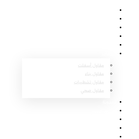
الرئيسية
حول
المشاريع
الأسئلة الشائعة
اتصل
خدمات
مقاول أسفلت
مقاول بناء
مقاول تشطيبات
مقاول صحي
المدونة
مناطق عسير
مناطق نجران
مناطق جازان
مناطق الباحة