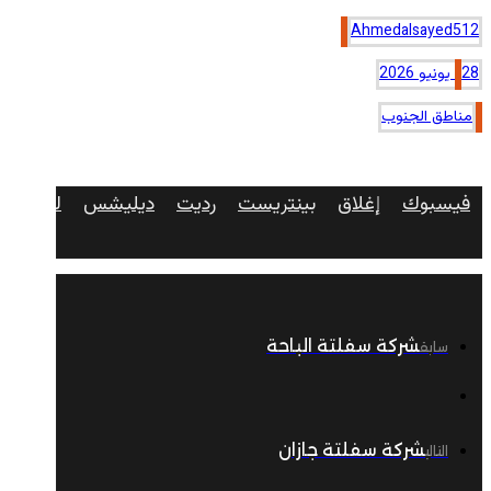
Ahmedalsayed512
28 يونيو 2026
مناطق الجنوب
فيسبوك
إغلاق
بينتريست
رديت
ديليشس
لينكدإن
شركة سفلتة الباحة
سابق
شركة سفلتة جازان
التالي