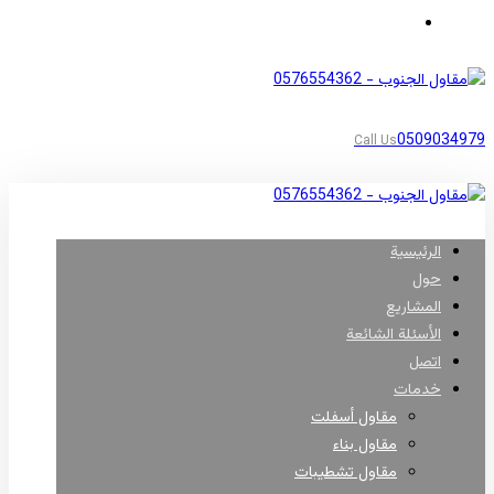
مناطق أبها
0509034979
Call Us
الرئيسية
حول
المشاريع
الأسئلة الشائعة
اتصل
خدمات
مقاول أسفلت
مقاول بناء
مقاول تشطيبات