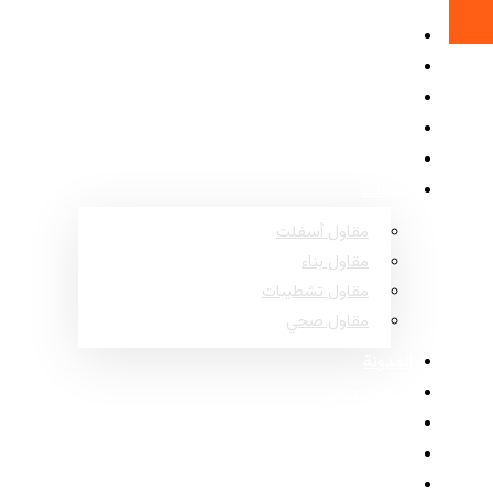
الرئيسية
حول
المشاريع
الأسئلة الشائعة
اتصل
خدمات
مقاول أسفلت
مقاول بناء
مقاول تشطيبات
مقاول صحي
المدونة
مناطق عسير
مناطق نجران
مناطق جازان
مناطق الباحة