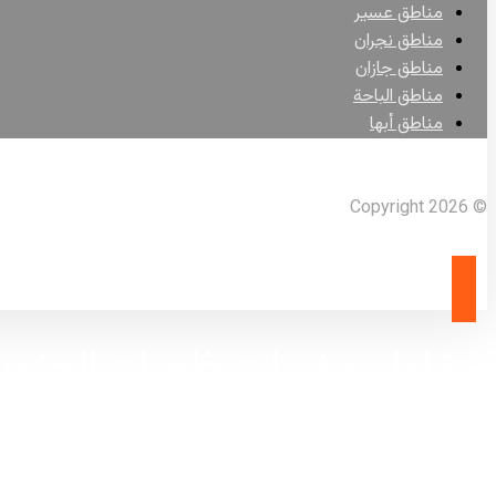
مناطق عسير
مناطق نجران
مناطق جازان
مناطق الباحة
مناطق أبها
Facebook
X Twitter
Linkedin
Instagram
© Copyright 2026
مقاول حفريات ظهران الجنو
الرئيسية
مقاول أعمال حفريات
مقاول حفريات ظهران الجنوب