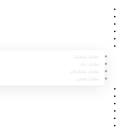
الرئيسية
حول
المشاريع
الأسئلة الشائعة
اتصل
خدمات
مقاول أسفلت
مقاول بناء
مقاول تشطيبات
مقاول صحي
المدونة
مناطق عسير
مناطق نجران
مناطق جازان
مناطق الباحة
مناطق أبها