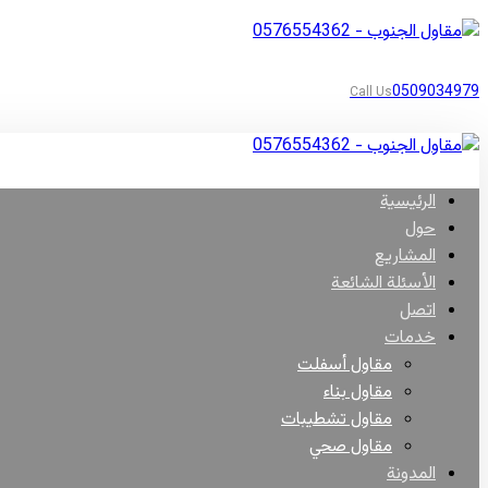
0509034979
Call Us
الرئيسية
حول
المشاريع
الأسئلة الشائعة
اتصل
خدمات
مقاول أسفلت
مقاول بناء
مقاول تشطيبات
مقاول صحي
المدونة