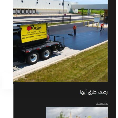
رصف طرق أبها
غير مصنف