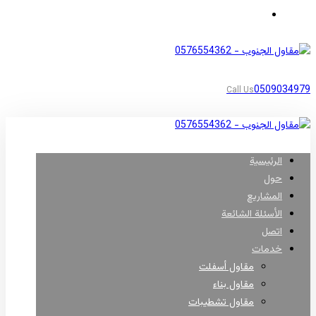
مناطق أبها
0509034979
Call Us
الرئيسية
حول
المشاريع
الأسئلة الشائعة
اتصل
خدمات
مقاول أسفلت
مقاول بناء
مقاول تشطيبات