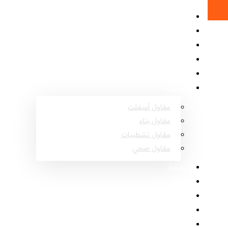
الرئيسية
حول
المشاريع
الأسئلة الشائعة
اتصل
خدمات
مقاول أسفلت
مقاول بناء
مقاول تشطيبات
مقاول صحي
المدونة
مناطق عسير
مناطق نجران
مناطق جازان
مناطق الباحة