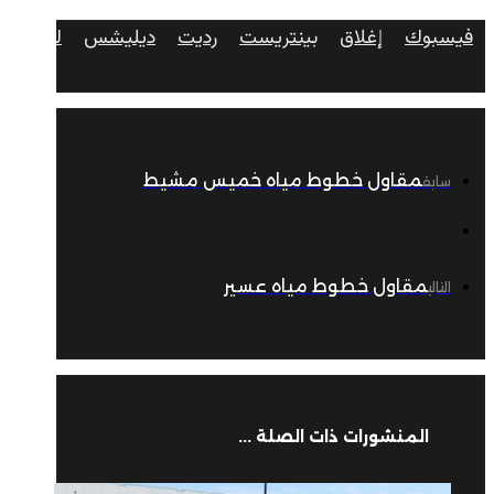
فيسبوك
إغلاق
بينتريست
رديت
ديليشس
لينكدإن
مقاول خطوط مياه خميس مشيط
سابق
مقاول خطوط مياه عسير
التالي
المنشورات ذات الصلة ...