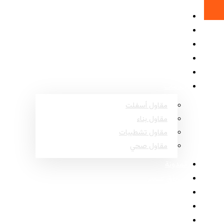
الرئيسية
حول
المشاريع
الأسئلة الشائعة
اتصل
خدمات
مقاول أسفلت
مقاول بناء
مقاول تشطيبات
مقاول صحي
المدونة
مناطق عسير
مناطق نجران
مناطق جازان
مناطق الباحة