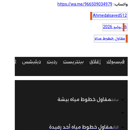
واتساب:
https://wa.me/966509034979
Ahmedalsayed512
6 يوليو 2026
مقاول خطوط مياه
فيسبوك
إغلاق
بينتريست
رديت
ديليشس
لينكدإن
مقاول خطوط مياه بيشة
سابق
مقاول خطوط مياه أحد رفيدة
التالي