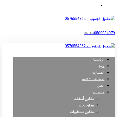
مناطق أبها
0509034979
Call Us
الرئيسية
حول
المشاريع
الأسئلة الشائعة
اتصل
خدمات
مقاول أسفلت
مقاول بناء
مقاول تشطيبات