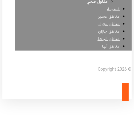
مقاول صحي
المدونة
مناطق عسير
مناطق نجران
مناطق جازان
مناطق الباحة
مناطق أبها
Facebook
X Twitter
Linkedin
Instagram
© Copyright 2026
مقاول خطوط مياه محايل عسير