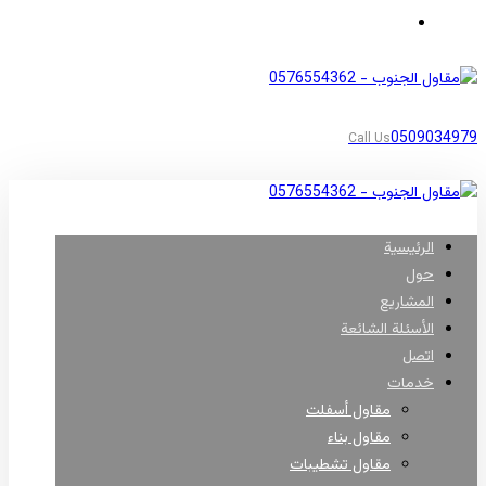
مناطق أبها
0509034979
Call Us
الرئيسية
حول
المشاريع
الأسئلة الشائعة
اتصل
خدمات
مقاول أسفلت
مقاول بناء
مقاول تشطيبات