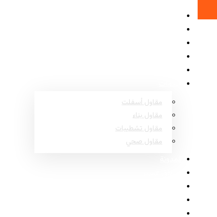
الرئيسية
حول
المشاريع
الأسئلة الشائعة
اتصل
خدمات
مقاول أسفلت
مقاول بناء
مقاول تشطيبات
مقاول صحي
المدونة
مناطق عسير
مناطق نجران
مناطق جازان
مناطق الباحة