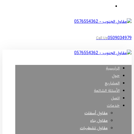
مناطق أبها
0509034979
Call Us
الرئيسية
حول
المشاريع
الأسئلة الشائعة
اتصل
خدمات
مقاول أسفلت
مقاول بناء
مقاول تشطيبات