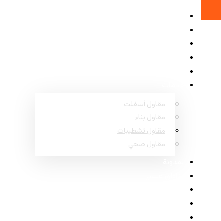
الرئيسية
حول
المشاريع
الأسئلة الشائعة
اتصل
خدمات
مقاول أسفلت
مقاول بناء
مقاول تشطيبات
مقاول صحي
المدونة
مناطق عسير
مناطق نجران
مناطق جازان
مناطق الباحة