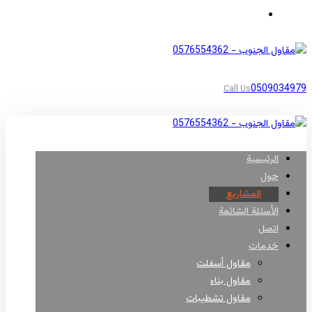
مناطق أبها
0509034979
Call Us
الرئيسية
حول
المشاريع
الأسئلة الشائعة
اتصل
خدمات
مقاول أسفلت
مقاول بناء
مقاول تشطيبات