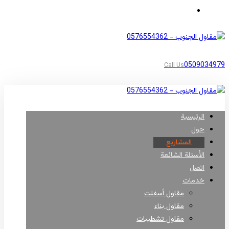
مناطق أبها
0509034979
Call Us
الرئيسية
حول
المشاريع
الأسئلة الشائعة
اتصل
خدمات
مقاول أسفلت
مقاول بناء
مقاول تشطيبات