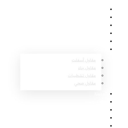
الرئيسية
حول
المشاريع
الأسئلة الشائعة
اتصل
خدمات
مقاول أسفلت
مقاول بناء
مقاول تشطيبات
مقاول صحي
المدونة
مناطق عسير
مناطق نجران
مناطق جازان
مناطق الباحة