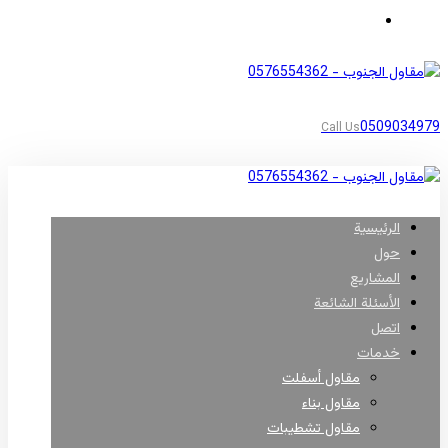
مناطق أبها
0509034979
Call Us
الرئيسية
حول
المشاريع
الأسئلة الشائعة
اتصل
خدمات
مقاول أسفلت
مقاول بناء
مقاول تشطيبات