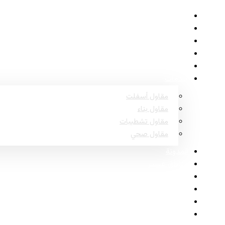
الرئيسية
حول
المشاريع
الأسئلة الشائعة
اتصل
خدمات
مقاول أسفلت
مقاول بناء
مقاول تشطيبات
مقاول صحي
المدونة
مناطق عسير
مناطق نجران
مناطق جازان
مناطق الباحة
مناطق أبها