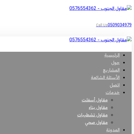
0509034979
Call Us
الرئيسية
حول
المشاريع
الأسئلة الشائعة
اتصل
خدمات
مقاول أسفلت
مقاول بناء
مقاول تشطيبات
مقاول صحي
المدونة