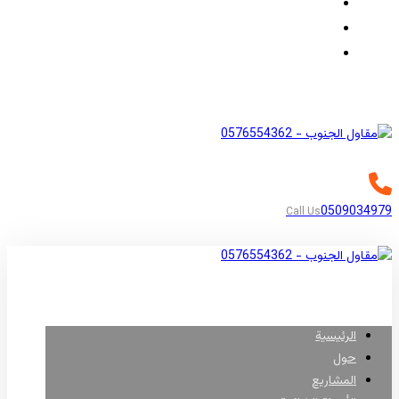
مناطق جازان
مناطق الباحة
مناطق أبها
0509034979
Call Us
الرئيسية
حول
المشاريع