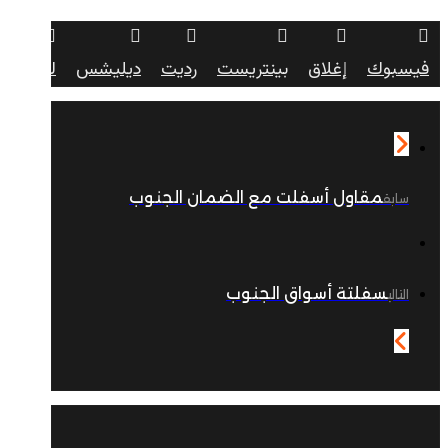
فيسبوك
إغلاق
بينتريست
رديت
ديليشس
لينكدإن
مقاول أسفلت مع الضمان الجنوب
سابق
سفلتة أسواق الجنوب
التالي