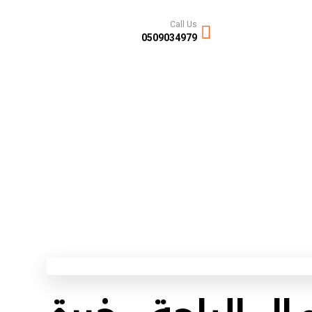
Call Us
0509034979