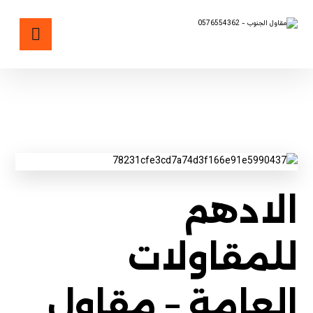
مقاول اسفلت ورصف طرق في الجنوب
الادهم
للمقاولات
العامة – مقاول